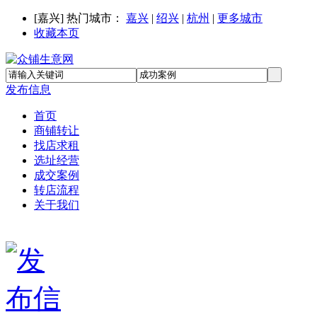
[
嘉兴
] 热门城市：
嘉兴
|
绍兴
|
杭州
|
更多城市
收藏本页
发布信息
首页
商铺转让
找店求租
选址经营
成交案例
转店流程
关于我们