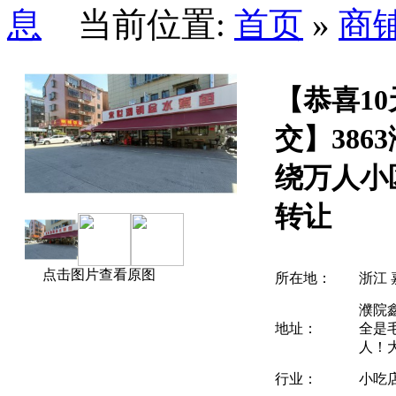
当前位置:
首页
»
商
【恭喜1
交】386
绕万人小
转让
点击图片查看原图
所在地：
浙江 
濮院
地址：
全是
人！
行业：
小吃