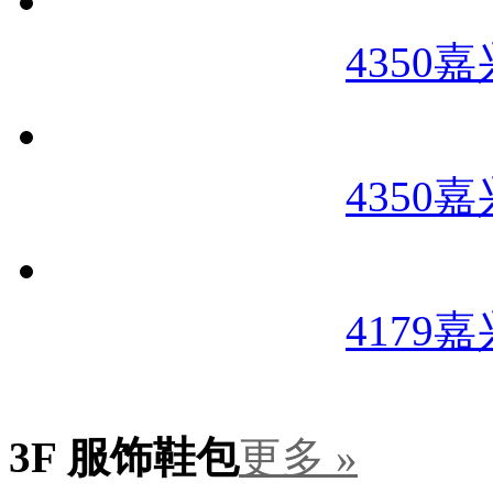
4350
4350
4179
3F 服饰鞋包
更多 »