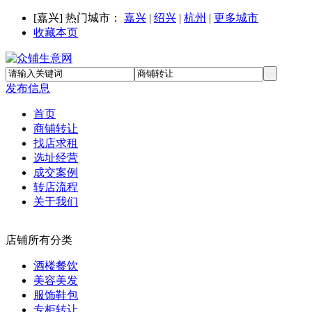
[
嘉兴
] 热门城市：
嘉兴
|
绍兴
|
杭州
|
更多城市
收藏本页
发布信息
首页
商铺转让
找店求租
选址经营
成交案例
转店流程
关于我们
店铺所有分类
酒楼餐饮
美容美发
服饰鞋包
专柜转让