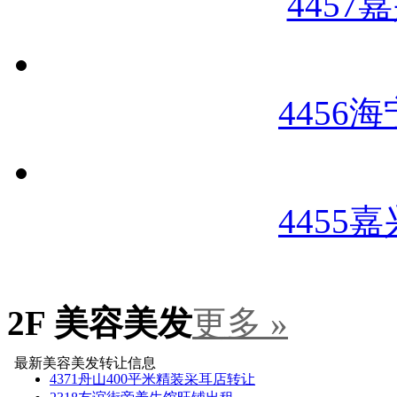
4457
4456
4455
2F 美容美发
更多 »