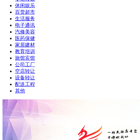
休闲娱乐
百货超市
生活服务
电子通讯
汽修美容
医药保健
家居建材
教育培训
旅馆宾馆
公司工厂
空店转让
设备转让
配送工程
其他