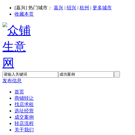
[
嘉兴
] 热门城市：
嘉兴
|
绍兴
|
杭州
|
更多城市
收藏本页
发布信息
首页
商铺转让
找店求租
选址经营
成交案例
转店流程
关于我们