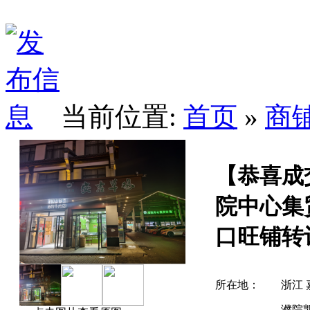
当前位置:
首页
»
商
【恭喜成交
院中心集
口旺铺转
所在地：
浙江 
濮院