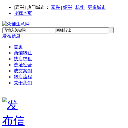
[
嘉兴
] 热门城市：
嘉兴
|
绍兴
|
杭州
|
更多城市
收藏本页
发布信息
首页
商铺转让
找店求租
选址经营
成交案例
转店流程
关于我们