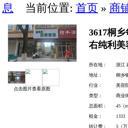
当前位置:
首页
»
商
3617桐
右纯利美
所在地：
浙江 
地址：
桐乡银
行业：
美容
点击图片查看原图
类型：
商业
总面积：
45（
租金：
133
转让费：
5（