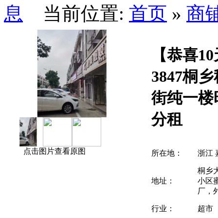
当前位置:
首页
»
商
【恭喜1
3847桐
街纯一楼
分租
点击图片查看原图
所在地：
浙江 
桐乡
地址：
小区
厂，
行业：
超市