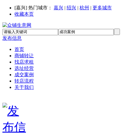
[
嘉兴
] 热门城市：
嘉兴
|
绍兴
|
杭州
|
更多城市
收藏本页
发布信息
首页
商铺转让
找店求租
选址经营
成交案例
转店流程
关于我们