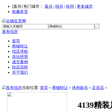
[
嘉兴
] 热门城市：
嘉兴
|
绍兴
|
杭州
|
更多城市
收藏本页
发布信息
首页
商铺转让
找店求租
选址经营
成交案例
转店流程
关于我们
当前位置:
首页
»
商铺转让
»
休闲娱乐
»
足浴店
»
4139精