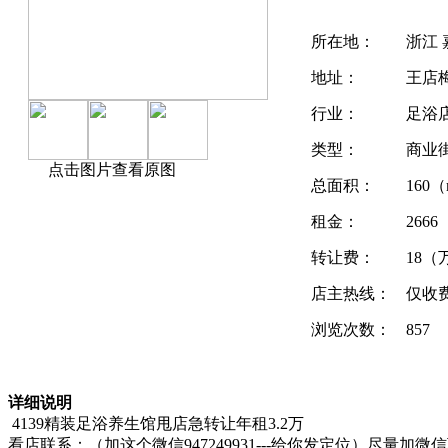
所在地：
浙江 
地址：
王店
行业：
足浴
类型：
商业
点击图片查看原图
总面积：
160（
租金：
266
转让费：
18（
店主热线：
仅收
浏览次数：
857
详细说明
4139精装足浴养生馆甩店急转让年租3.2万
看店联系：（加这个微信947249931---给你发定位）尽量加