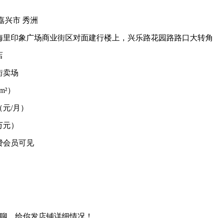
嘉兴市 秀洲
梅里印象广场商业街区对面建行楼上，兴乐路花园路路口大转角
店
街卖场
m²）
6（元/月）
万元）
费会员可见
微信聊，给你发店铺详细情况！