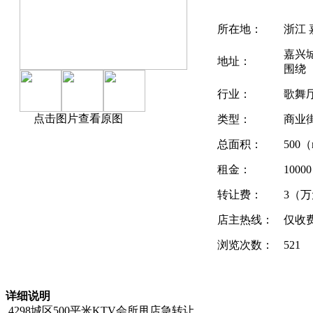
所在地：
浙江 
嘉兴
地址：
围绕
行业：
歌舞
点击图片查看原图
类型：
商业
总面积：
500（
租金：
100
转让费：
3（
店主热线：
仅收
浏览次数：
521
详细说明
4298城区500平米KTV会所甩店急转让