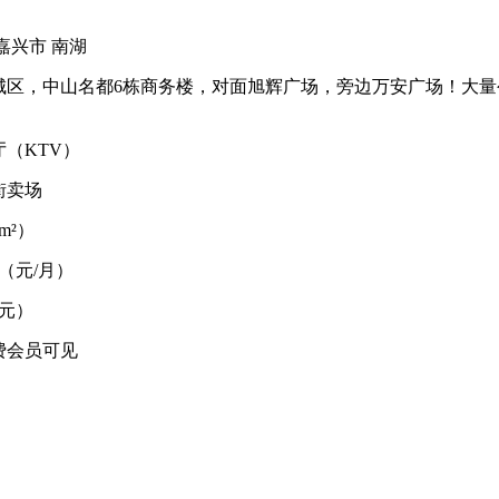
嘉兴市 南湖
城区，中山名都6栋商务楼，对面旭辉广场，旁边万安广场！大量
厅（KTV）
街卖场
m²）
00（元/月）
万元）
费会员可见