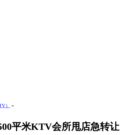
TV）
»
区500平米KTV会所甩店急转让