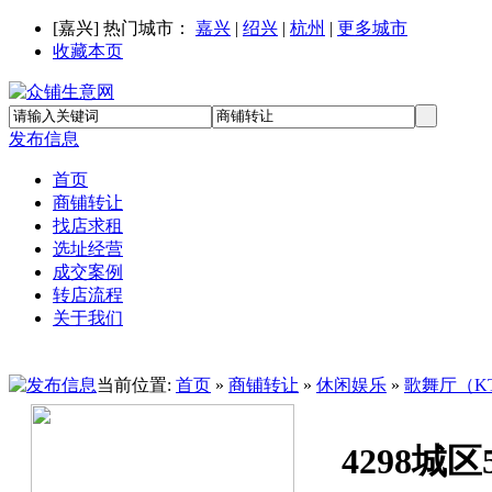
[
嘉兴
] 热门城市：
嘉兴
|
绍兴
|
杭州
|
更多城市
收藏本页
发布信息
首页
商铺转让
找店求租
选址经营
成交案例
转店流程
关于我们
当前位置:
首页
»
商铺转让
»
休闲娱乐
»
歌舞厅（K
4298城