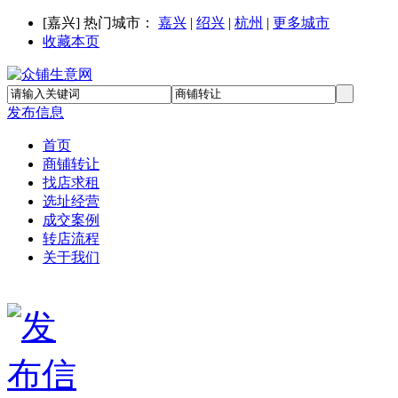
[
嘉兴
] 热门城市：
嘉兴
|
绍兴
|
杭州
|
更多城市
收藏本页
发布信息
首页
商铺转让
找店求租
选址经营
成交案例
转店流程
关于我们