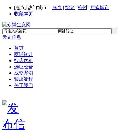
[
嘉兴
] 热门城市：
嘉兴
|
绍兴
|
杭州
|
更多城市
收藏本页
发布信息
首页
商铺转让
找店求租
选址经营
成交案例
转店流程
关于我们