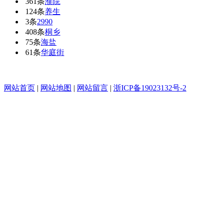
361条
濮院
124条
养生
3条
2990
408条
桐乡
75条
海盐
61条
华庭街
网站首页
|
网站地图
|
网站留言
|
浙ICP备19023132号-2