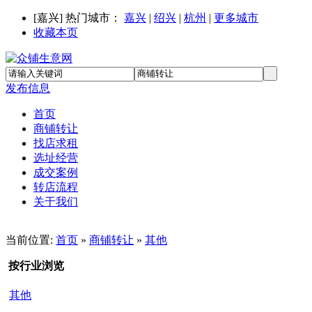
[
嘉兴
] 热门城市：
嘉兴
|
绍兴
|
杭州
|
更多城市
收藏本页
发布信息
首页
商铺转让
找店求租
选址经营
成交案例
转店流程
关于我们
当前位置:
首页
»
商铺转让
»
其他
按行业浏览
其他