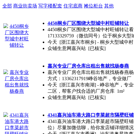
全部
商业街卖场
写字楼配套
住宅底商
摊位柜台
其他
4450桐乡厂区围绕大型城中村旺铺转让
4450桐乡厂区围绕大型城中村旺铺转让看店联系
17133329759（微信同号）位于桐乡大
今天
[浙江嘉兴市桐乡] - 桐乡大型城中村 1
众铺生意网嘉兴站
[已核实]
嘉兴专业厂房仓库出租出售就找杨春燕
嘉兴专业厂房仓库出租出售就找杨春燕杨
方式：13362317919峥谷地产，专业做厂
今天
[浙江嘉兴市南湖] - 峥谷地产，
二区，帮客户找合适的厂房仓库 1m²
众铺生意网嘉兴站
[已核实]
4341嘉兴油车港大路口李菜超市隔壁旺
4341嘉兴油车港大路口李菜超市隔壁旺铺出
位）尽量加微信聊，给你发店铺详细情况
今天
[浙江嘉兴市秀洲] - 油车港奥星路李