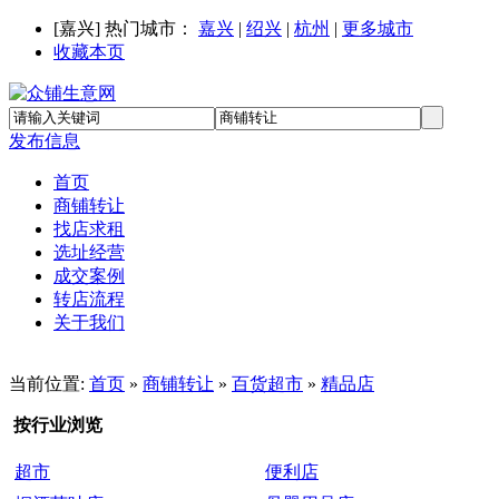
[
嘉兴
] 热门城市：
嘉兴
|
绍兴
|
杭州
|
更多城市
收藏本页
发布信息
首页
商铺转让
找店求租
选址经营
成交案例
转店流程
关于我们
当前位置:
首页
»
商铺转让
»
百货超市
»
精品店
按行业浏览
超市
便利店