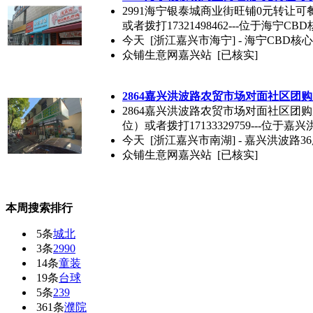
2991海宁银泰城商业街旺铺0元转让可餐
或者拨打17321498462---位于海宁CB
今天
[浙江嘉兴市海宁] - 海宁CBD
众铺生意网嘉兴站
[已核实]
2864嘉兴洪波路农贸市场对面社区团
2864嘉兴洪波路农贸市场对面社区团购
位）或者拨打17133329759---位于嘉兴
今天
[浙江嘉兴市南湖] - 嘉兴洪波路3
众铺生意网嘉兴站
[已核实]
本周搜索排行
5条
城北
3条
2990
14条
童装
19条
台球
5条
239
361条
濮院